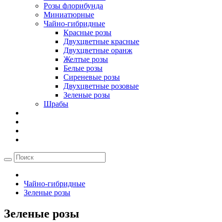
Розы флорибунда
Миниатюрные
Чайно-гибридные
Красные розы
Двухцветные красные
Двухцветные оранж
Желтые розы
Белые розы
Сиреневые розы
Двухцветные розовые
Зеленые розы
Шрабы
Чайно-гибридные
Зеленые розы
Зеленые розы